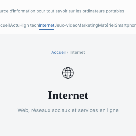
urce d'information pour tout savoir sur les ordinateurs portables
cueil
Actu
High tech
Internet
Jeux-video
Marketing
Matériel
Smartpho
Accueil
› Internet
🌐
Internet
Web, réseaux sociaux et services en ligne